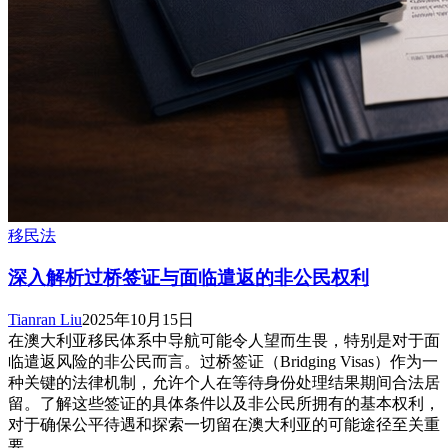
移民法
深入解析过桥签证与面临遣返的非公民权利
Tianran Liu
2025年10月15日
在澳大利亚移民体系中导航可能令人望而生畏，特别是对于面
临遣返风险的非公民而言。过桥签证（Bridging Visas）作为一
种关键的法律机制，允许个人在等待身份处理结果期间合法居
留。了解这些签证的具体条件以及非公民所拥有的基本权利，
对于确保公平待遇和探索一切留在澳大利亚的可能途径至关重
要。