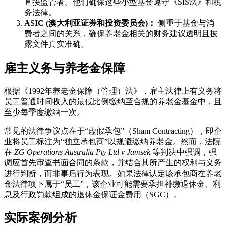
直接监管者。他们确保这些小型基金遵守《SIS法》和税
务法律。
ASIC (澳大利亚证券和投资委员会)：
侧重于基金与消
费者之间的关系，确保养老金相关的财务建议透明且披
露文件真实准确。
雇主义务与养老金保障
根据《1992年养老金保障（管理）法》，雇主法律上有义务将
员工普通时间收入的最低比例缴纳至合规的养老金基金中，且
至少每季度缴纳一次。
常见的法律争议点在于“虚假承包”（Sham Contracting），即企
业将员工标注为“独立承包商”以规避缴纳养老金。然而，法院
在
ZG Operations Australia Pty Ltd v Jamsek
等判决中强调，强
调应首先审查书面合同的条款，并结合其所产生的权利与义务
进行判断，而非事后行为表现。如果法律认定该承包商在养老
金法律项下属于“员工”，该企业可能需要承担补缴退休金、利
息及行政罚款组成的退休金保证金费用（SGC）。
实际案例分析