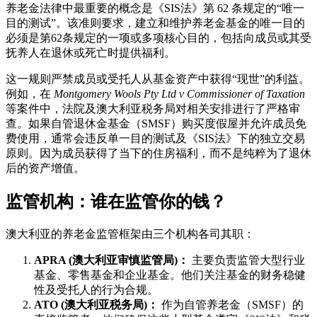
养老金法律中最重要的概念是《SIS法》第 62 条规定的“唯一
目的测试”。该准则要求，建立和维护养老金基金的唯一目的
必须是第62条规定的一项或多项核心目的，包括向成员或其受
抚养人在退休或死亡时提供福利。
这一规则严禁成员或受托人从基金资产中获得“现世”的利益。
例如，在
Montgomery Wools Pty Ltd v Commissioner of Taxation
等案件中，法院及澳大利亚税务局对相关安排进行了严格审
查。如果自管退休金基金（SMSF）购买度假屋并允许成员免
费使用，通常会违反单一目的测试及《SIS法》下的独立交易
原则。因为成员获得了当下的住房福利，而不是纯粹为了退休
后的资产增值。
监管机构：谁在监管你的钱？
澳大利亚的养老金监管框架由三个机构各司其职：
APRA (澳大利亚审慎监管局)：
主要负责监管大型行业
基金、零售基金和企业基金。他们关注基金的财务稳健
性及受托人的行为合规。
ATO (澳大利亚税务局)：
作为自管养老金（SMSF）的