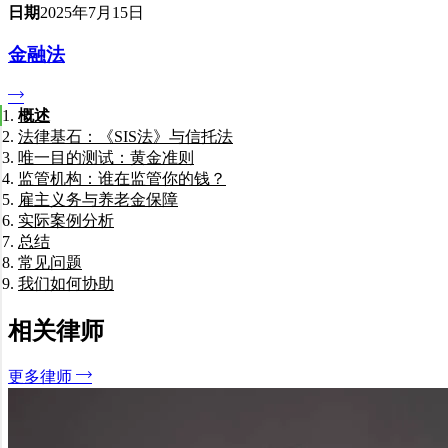
日期
2025年7月15日
金融法
概述
法律基石：《SIS法》与信托法
唯一目的测试：黄金准则
监管机构：谁在监管你的钱？
雇主义务与养老金保障
实际案例分析
总结
常见问题
我们如何协助
什么是“唯一目的测试”？
我可以提前提取养老金用于商业投资吗？
如果雇主未按时缴纳养老金会怎样？
相关律师
SMSF 受托人需要为错误承担法律责任吗？
什么是“内部资产”（In-House Asset）？
更多律师