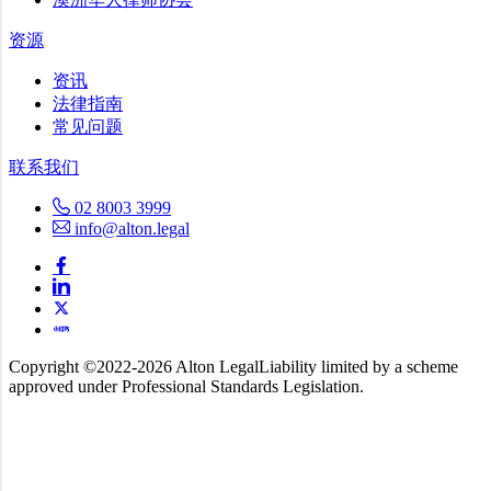
资源
资讯
法律指南
常见问题
联系我们
02 8003 3999
info@alton.legal
Copyright ©️2022-2026 Alton Legal
Liability limited by a scheme
approved under Professional Standards Legislation.