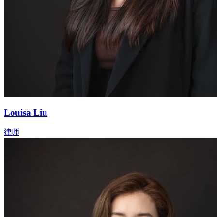
Louisa Liu
律师