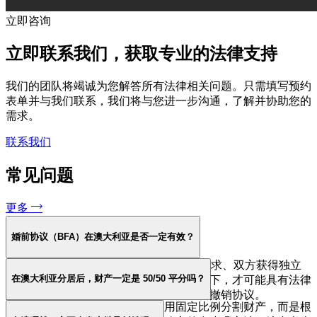
立即咨询
立即联系我们，获取专业的法律支持
我们的团队将竭诚为您解答所有法律相关问题。只需填写预约
表单并与我们联系，我们将与您进一步沟通，了解并协助您的
需求。
联系我们
常见问题
更多
婚前协议（BFA）在澳大利亚是否一定有效？
不一定。BFA 只有在严格符合法律形式要求、双方获得独立
在澳大利亚分居后，财产一定是 50/50 平分吗？
法律意见且不存在欺诈或显失公平的情况下，才可能具有法律
效力。若存在程序或实质缺陷，法院有权撤销协议。
不是。澳大利亚家庭法院并不采用固定比例分割财产，而是根