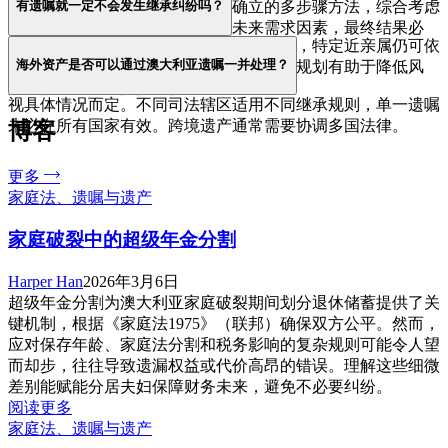
有遗嘱就一定不会发生继承纠纷吗？
据《Family Law Act 1975 (Cth)》确立的多步骤方法，综合考虑
双方的财务与非财务贡献，以及未来需求因素，最终结果必
不一定。在澳大利亚，即使存在有效遗嘱，特定近亲属仍可依
须“公平合理（just and equitable）”。
海外资产是否可以通过澳大利亚遗嘱一并处理？
据家庭供养法提出遗产索偿。合理的遗产规划有助于降低风
险，但不能完全排除争议。
视具体情况而定。不同司法辖区适用不同继承规则，单一遗嘱
未必在所有国家有效。跨境遗产通常需要协调多国法律。
博客
更多
家庭法、遗嘱与遗产
家庭破裂中的超级年金分割
Harper Han
2026年3月6日
超级年金分割为澳大利亚家庭破裂期间划分退休储蓄提供了关
键机制，根据《家庭法1975》（联邦）确保双方公平。然而，
应对保存年龄、家庭法分割和税务影响的复杂规则可能令人望
而却步，往往导致遗漏权益或代价高昂的错误。理解这些细微
差别能赋能分居夫妇保障财务未来，避免不必要纠纷。
阅读更多
家庭法、遗嘱与遗产