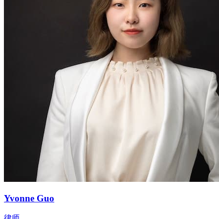
Yvonne Guo
律师