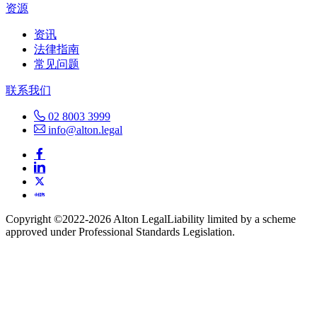
资源
资讯
法律指南
常见问题
联系我们
02 8003 3999
info@alton.legal
Copyright ©️2022-2026 Alton Legal
Liability limited by a scheme
approved under Professional Standards Legislation.