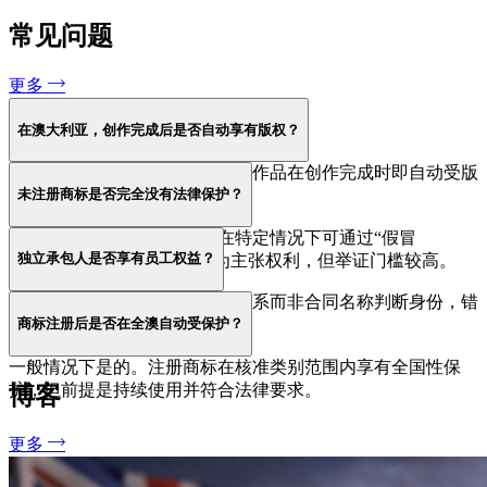
常见问题
更多
在澳大利亚，创作完成后是否自动享有版权？
是的。根据澳大利亚法律，原创作品在创作完成时即自动受版
未注册商标是否完全没有法律保护？
权保护，无需注册。
并非完全没有。未注册商标在特定情况下可通过“假冒
独立承包人是否享有员工权益？
（passing off）”或误导性行为主张权利，但举证门槛较高。
不一定。法律会根据实际工作关系而非合同名称判断身份，错
商标注册后是否在全澳自动受保护？
误分类可能导致追责。
一般情况下是的。注册商标在核准类别范围内享有全国性保
护，但前提是持续使用并符合法律要求。
博客
更多