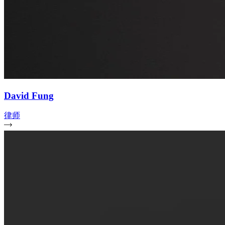
David Fung
律师