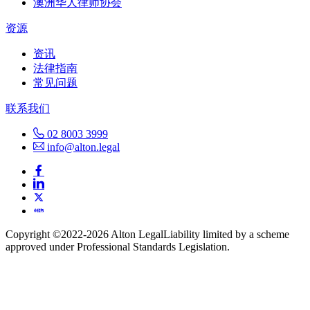
澳洲华人律师协会
资源
资讯
法律指南
常见问题
联系我们
02 8003 3999
info@alton.legal
Copyright ©️2022-2026 Alton Legal
Liability limited by a scheme
approved under Professional Standards Legislation.