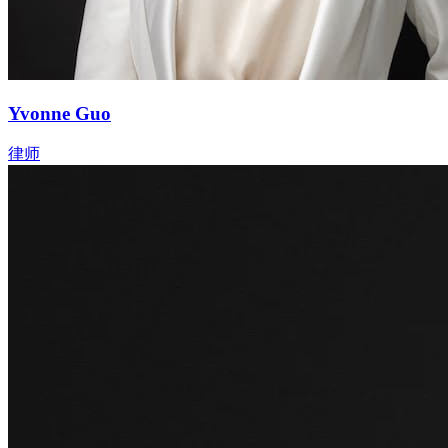
Yvonne Guo
律师