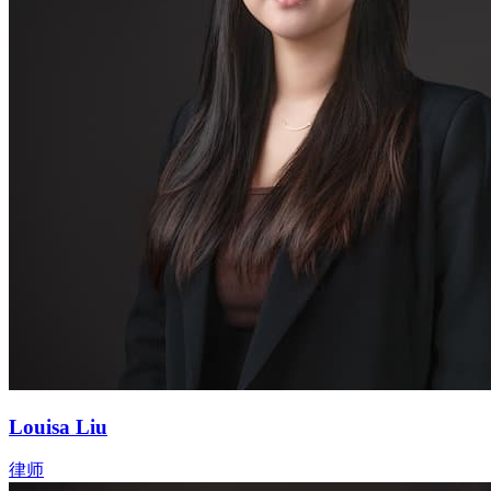
Louisa Liu
律师