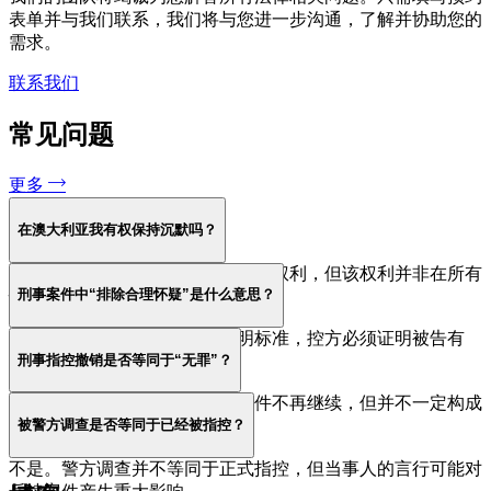
表单并与我们联系，我们将与您进一步沟通，了解并协助您的
需求。
联系我们
常见问题
更多
在澳大利亚我有权保持沉默吗？
一般情况下，当事人有保持沉默的权利，但该权利并非在所有
刑事案件中“排除合理怀疑”是什么意思？
情形下绝对适用。
这是刑事案件中适用的最高证明标准，控方必须证明被告有
刑事指控撤销是否等同于“无罪”？
罪，且不存在合理怀疑。
不完全等同。撤销指控意味着案件不再继续，但并不一定构成
被警方调查是否等同于已经被指控？
法院裁定的无罪判决。
不是。警方调查并不等同于正式指控，但当事人的言行可能对