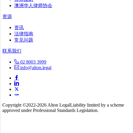
澳洲华人律师协会
资源
资讯
法律指南
常见问题
联系我们
02 8003 3999
info@alton.legal
Copyright ©️2022-2026 Alton Legal
Liability limited by a scheme
approved under Professional Standards Legislation.