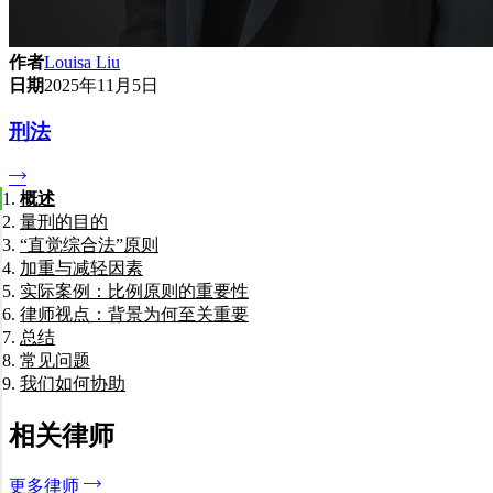
作者
Louisa Liu
日期
2025年11月5日
刑法
概述
量刑的目的
“直觉综合法”原则
加重与减轻因素
实际案例：比例原则的重要性
加重因素
律师视点：背景为何至关重要
减轻因素
总结
常见问题
我们如何协助
认罪是否意味着我不用坐牢？
什么是受害者影响陈述？
如果判决太轻或太重，可以上诉吗？
相关律师
什么是“强制性量刑”？
每一项罪名都会留下犯罪记录吗？
更多律师