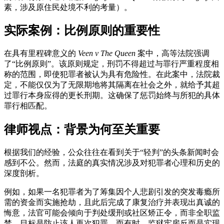
素，涉及原住民处境不利的考量）。
实际案例：比例原则的重要性
在具有里程碑意义的
Veen v The Queen
案中，高等法院强调
了“比例原则”。该原则规定，刑罚不得超过与罪行严重程度相
称的范围，即使犯罪者被认为具有危险性。在此案中，法院裁
定，不能仅仅为了无限期地将其隔离在社会之外，就给予其超
过罪行本身应得的更长刑期。这确保了惩罚始终与所犯的具体
罪行相匹配。
律师视点：背景为何至关重要
根据我们的经验，公众往往在看到关于“轻判”的头条新闻时会
感到不公。然而，法庭的真实情况涉及对犯罪者心理和历史的
深度剖析。
例如，如果一名犯罪者为了筹集因个人悲剧引发的突发毒瘾所
需的资金而实施抢劫，且此后完成了康复治疗并表现出真诚的
悔意，法官可能会倾向于判处缓刑或社区矫正令，而非全职监
禁。目标是防止该人再次犯罪，而有时，监狱牢房反而是实现