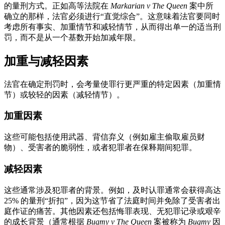
的量刑方式。正如高等法院在
Markarian v The Queen
案中所
确立的那样，法官必须进行“直觉综合”。这意味着法官要同时
考虑所有事实、加重情节和减轻情节，从而得出单一的适当刑
罚，而不是从一个基数开始加减年限。
加重与减轻因素
法官在确定刑罚时，会考量使罪行更严重的特定因素（加重情
节）或较轻的因素（减轻情节）。
加重因素
这些可能包括使用武器、背信弃义（例如雇主偷取雇员财
物）、受害者的脆弱性，或者犯罪者在保释期间犯罪。
减轻因素
这些通常涉及犯罪者的背景。例如，及时认罪通常会获得高达
25% 的量刑“折扣”，因为这节省了法庭时间并免除了受害者出
庭作证的痛苦。其他因素还包括悔罪表现、无犯罪记录或艰辛
的成长背景（通常根据
Bugmy v The Queen
案被称为
Bugmy
因