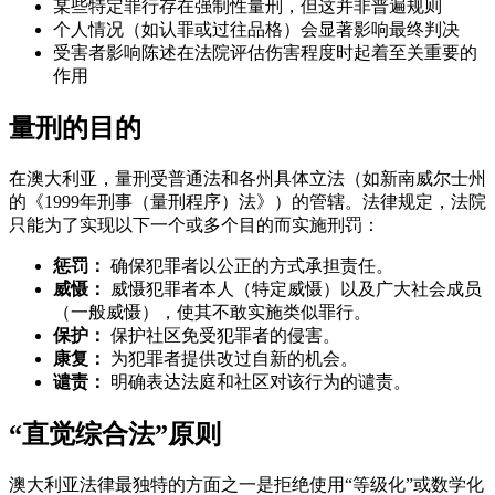
某些特定罪行存在强制性量刑，但这并非普遍规则
个人情况（如认罪或过往品格）会显著影响最终判决
受害者影响陈述在法院评估伤害程度时起着至关重要的
作用
量刑的目的
在澳大利亚，量刑受普通法和各州具体立法（如新南威尔士州
的《1999年刑事（量刑程序）法》）的管辖。法律规定，法院
只能为了实现以下一个或多个目的而实施刑罚：
惩罚：
确保犯罪者以公正的方式承担责任。
威慑：
威慑犯罪者本人（特定威慑）以及广大社会成员
（一般威慑），使其不敢实施类似罪行。
保护：
保护社区免受犯罪者的侵害。
康复：
为犯罪者提供改过自新的机会。
谴责：
明确表达法庭和社区对该行为的谴责。
“直觉综合法”原则
澳大利亚法律最独特的方面之一是拒绝使用“等级化”或数学化