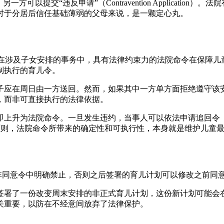
以提交“违反申请”（Contravention Application
对于分居后信任基础薄弱的父母来说，是一颗定心丸。
法庭强调，在涉及子女安排的事务中，具有法律约束力的法院命令在保
制执行的育儿令。
子应在周日由一方送回。然而，如果其中一方单方面拒绝遵守该
，而非可直接执行的法律依据。
为法院命令。一旦发生违约，当事人可以依法申请追回令（Recov
 & Goode 所体现的原则，法院命令所带来的确定性和可执行性，本身就是
非同意令中明确禁止，否则之后签署的育儿计划可以修改之前同
签署了一份改变周末安排的非正式育儿计划，这份新计划可能会在
关重要，以防在不经意间放弃了法律保护。