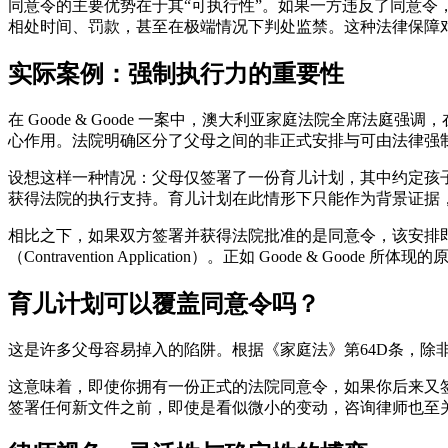
同意令的主要优势在于其“可执行性”。如果一方违反了同意令，另一方可
相处时间、罚款，甚至在极端情况下判处监禁。这种法律保障
实际案例：强制执行力的重要性
在 Goode & Goode 一案中，澳大利亚家庭法院全席
心作用。法院明确区分了父母之间的非正式安排与可由法律强
设想这样一种情况：父母仅签署了一份育儿计划，其中约定孩
获得法院的执行支持。育儿计划在此情形下只能作为背景证据
相比之下，如果双方签署并获得法院批准的是同意令，该安排即上升
（Contravention Application）。正如 Goode
育儿计划可以覆盖同意令吗？
这是许多父母容易掉入的陷阱。根据《家庭法》第64D条，除
这意味着，即使你拥有一份正式的法院同意令，如果你后来又
签署任何新文件之前，即使是看似微小的变动，咨询律师也至