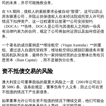
司的未来，并尽可能挽救业务。
在 VA 期间，债权人的索赔要求会被自动“暂缓”。这可以防止
房东驱逐公司，并阻止担保债权人在未经法院或托管人许可的
情况下扣押资产。这一过程通常以签署**公司安排契约
（DOCA）**告终。DOCA 是公司与其债权人之间的一份具
有法律约束力的合同，规定了公司将如何运营以及如何偿还债
务。
一个著名的成功案例是**维珍航空（Virgin Australia）**的重
组。通过进入自愿托管程序，维珍航空得以摆脱巨额债务并重
组其机队和业务，最终作为一家持续经营的企业整体出售给贝
恩资本（Bain Capital），而不是被拆分出售。
资不抵债交易的风险
澳大利亚公司董事面临的最重大风险之一是《2001年公司法》
第 588G 条。该条款规定，董事负有个人义务，防止公司在资
不抵债的情况下产生新债务。
如果董事允许公司在资不抵债的情况下继续交易，他们可能会
对该期间产生的债务承担个人责任。这可能导致：