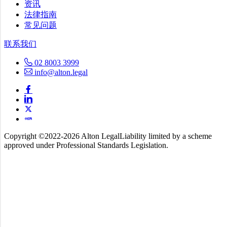
资讯
法律指南
常见问题
联系我们
02 8003 3999
info@alton.legal
Copyright ©️2022-2026 Alton Legal
Liability limited by a scheme
approved under Professional Standards Legislation.