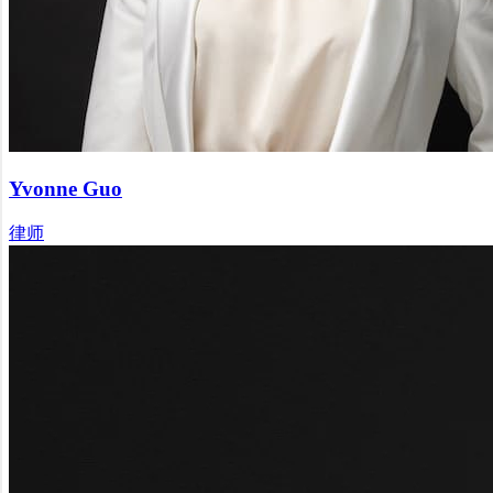
Yvonne Guo
律师