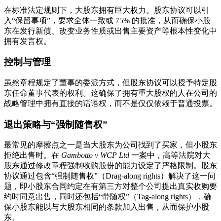
在标准法定规则下，大股东拥有巨大权力。股东协议可以引
入“保留事项”，要求全体一致或 75% 的批准，从而确保小股
东在发行新债、改变业务性质或出售主要资产等根本性变化中
拥有发言权。
控制与管理
虽然章程规定了董事的委派方式，但股东协议可以授予特定股
东任命董事代表的权利。这确保了拥有重大股权的人在公司的
战略管理中拥有直接的话语权，而不是仅仅依赖于普通投票。
退出策略与“强制随售权”
最常见的摩擦点之一是当大股东为公司找到了买家，但小股东
拒绝出售时。在
Gambotto v WCP Ltd
一案中，高等法院对大
股东通过修改章程强制收购股份的能力设定了严格限制。股东
协议通过包含“强制随售权”（Drag-along rights）解决了这一问
题，即小股东合同约定在有第三方对整个公司提出真实收购要
约时同意出售，同时还包括“带随权”（Tag-along rights），确
保小股东能以与大股东相同的条款加入出售，从而保护小股
东。