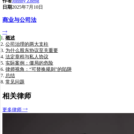
作者
Johnny Zheng
日期
2025年7月10日
商业与公司法
概述
公司治理的两大支柱
为什么股东协议至关重要
法定章程与私人协议
保护小股东权益
实际案例：僵局的危险
控制与管理
律师视角：“可替换规则”的陷阱
退出策略与“强制随售权”
总结
常见问题
每一家澳大利亚公司都需要章程吗？
股东协议可以覆盖《公司法》吗？
相关律师
如果有股东拒绝签署新协议怎么办？
股东协议在澳大利亚具有法律约束力吗？
更多律师
协议可以防止股东开办竞争业务吗？
我们如何协助