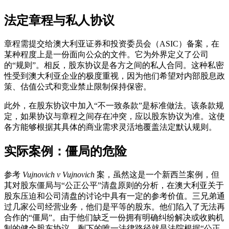
法定章程与私人协议
章程需提交给澳大利亚证券和投资委员会（ASIC）备案，在
某种程度上是一份面向公众的文件。它为外界定义了公司
的“规则”。相反，股东协议是各方之间的私人合同。这种私密
性受到澳大利亚企业的极度重视，因为他们希望对内部股息政
策、估值公式和竞业禁止限制保持保密。
此外，在股东协议中加入“不一致条款”是标准做法。该条款规
定，如果协议与章程之间存在冲突，应以股东协议为准。这使
各方能够根据其具体的商业需求灵活地覆盖法定默认规则。
实际案例：僵局的危险
参考
Vujnovich v Vujnovich
案，虽然这是一个新西兰案例，但
其对股东僵局与“公正公平”清盘原则的分析，在澳大利亚关于
股东压迫和公司清盘的讨论中具有一定的参考价值。三兄弟通
过几家公司经营业务，他们是平等的股东。他们陷入了无法再
合作的“僵局”。由于他们缺乏一份拥有明确纠纷解决或收购机
制的健全股东协议，剩下的唯一法律路径就是法院根据“公正