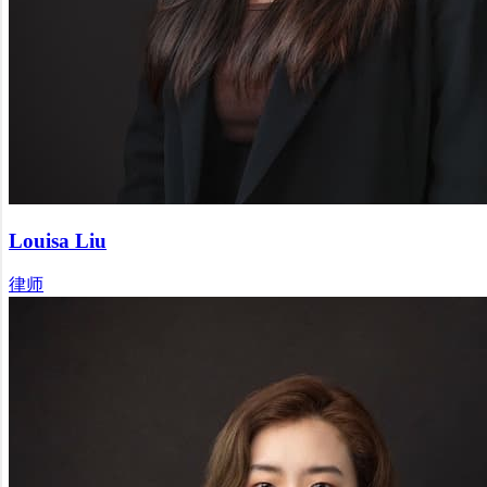
Louisa Liu
律师