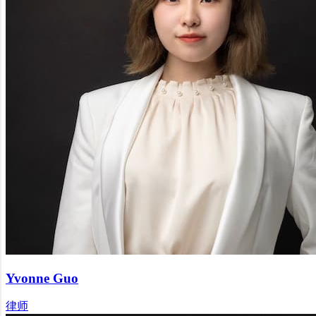
Yvonne Guo
律师