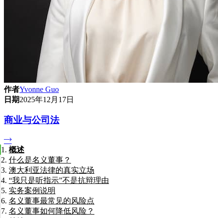
作者
Yvonne Guo
日期
2025年12月17日
商业与公司法
概述
什么是名义董事？
澳大利亚法律的真实立场
“我只是听指示”不是抗辩理由
义务不因身份而不同
实务案例说明
独立判断是强制要求
名义董事最常见的风险点
名义董事如何降低风险？