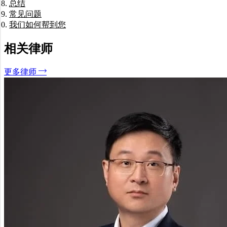
总结
常见问题
我们如何帮到您
名义董事在法律上是否有特殊地位？
可以依赖股东指示行事吗？
辞职是否是唯一选择？
相关律师
更多律师