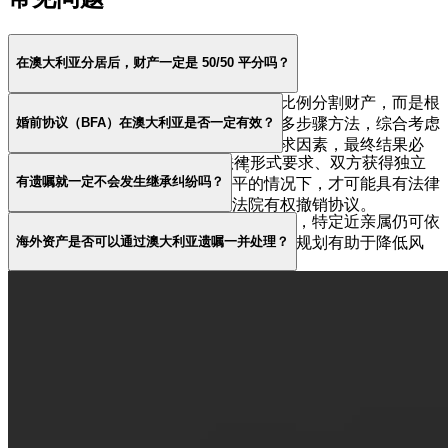
在澳大利亚分居后，财产一定是 50/50 平分吗？
不是。澳大利亚家庭法院并不采用固定比例分割财产，而是根
婚前协议（BFA）在澳大利亚是否一定有效？
据《Family Law Act 1975 (Cth)》确立的多步骤方法，综合考虑
双方的财务与非财务贡献，以及未来需求因素，最终结果必
不一定。BFA 只有在严格符合法律形式要求、双方获得独立
须“公平合理（just and equitable）”。
有遗嘱就一定不会发生继承纠纷吗？
法律意见且不存在欺诈或显失公平的情况下，才可能具有法律
效力。若存在程序或实质缺陷，法院有权撤销协议。
不一定。在澳大利亚，即使存在有效遗嘱，特定近亲属仍可依
海外资产是否可以通过澳大利亚遗嘱一并处理？
据家庭供养法提出遗产索偿。合理的遗产规划有助于降低风
险，但不能完全排除争议。
视具体情况而定。不同司法辖区适用不同继承规则，单一遗嘱
未必在所有国家有效。跨境遗产通常需要协调多国法律。