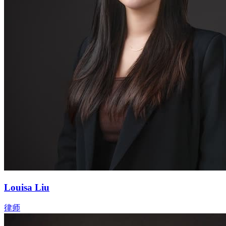
Louisa Liu
律师