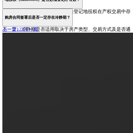
对收益进行分配。
通常需要登记才能对抗第三方。未登记地役权在产权交易中存
购房合同签署后是否一定存在冷静期？
在被否定的风险。
不一定。冷静期是否适用取决于房产类型、交易方式及是否通
上一页
1
2
3
下一页
过拍卖成交。