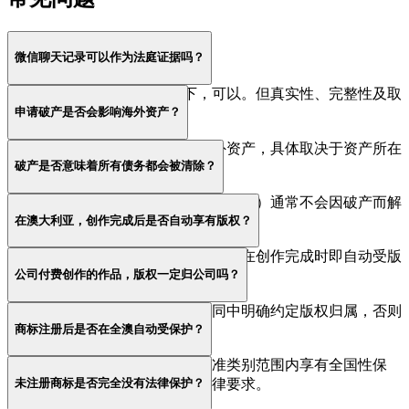
微信聊天记录可以作为法庭证据吗？
在满足相关证据规则的前提下，可以。但真实性、完整性及取
申请破产是否会影响海外资产？
得方式均可能受到质疑。
可能会。破产义务可能延伸至海外资产，具体取决于资产所在
破产是否意味着所有债务都会被清除？
地法律及国际协作机制。
不是。部分债务（如罚款、子女抚养费）通常不会因破产而解
在澳大利亚，创作完成后是否自动享有版权？
除。
是的。根据澳大利亚法律，原创作品在创作完成时即自动受版
公司付费创作的作品，版权一定归公司吗？
权保护，无需注册。
不一定。除非属于雇佣关系或合同中明确约定版权归属，否则
商标注册后是否在全澳自动受保护？
版权可能仍归创作者本人所有。
一般情况下是的。注册商标在核准类别范围内享有全国性保
未注册商标是否完全没有法律保护？
护，但前提是持续使用并符合法律要求。