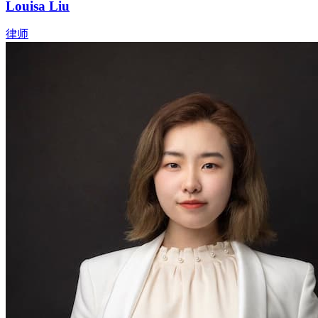
Louisa Liu
律师