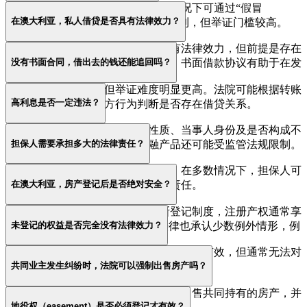
并非完全没有。未注册商标在特定情况下可通过“假冒
在澳大利亚，私人借贷是否具有法律效力？
（passing off）”或误导性行为主张权利，但举证门槛较高。
是的。私人借贷在澳大利亚可以具有法律效力，但前提是存在
没有书面合同，借出去的钱还能追回吗？
明确的借贷关系、还款义务及对价。书面借款协议有助于在发
生争议时证明债权。
在某些情况下可以，但举证难度明显更高。法院可能根据转账
高利息是否一定违法？
记录、通讯记录及双方行为判断是否存在借贷关系。
不一定。是否违法取决于借贷性质、当事人身份及是否构成不
担保人需要承担多大的法律责任？
公平交易或不当行为。特定金融产品还可能受监管法规限制。
担保人的责任取决于担保文件条款。在多数情况下，担保人可
在澳大利亚，房产登记后是否绝对安全？
能需要对主债务人的违约承担直接责任。
原则上是的。澳大利亚实行托伦斯登记制度，注册产权通常享
未登记的权益是否完全没有法律效力？
有“产权不可撤销性”的保护，但法律也承认少数例外情形，例
如欺诈。
并非如此。未登记权益可能在当事人之间有效，但通常无法对
共同业主发生纠纷时，法院可以强制出售房产吗？
抗善意、有偿并已登记的第三方。
可以。在特定情况下，法院有权命令出售共同持有的房产，并
地役权（easement）是否必须登记才有效？