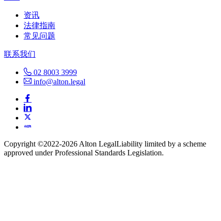
资讯
法律指南
常见问题
联系我们
02 8003 3999
info@alton.legal
Copyright ©️2022-2026 Alton Legal
Liability limited by a scheme
approved under Professional Standards Legislation.