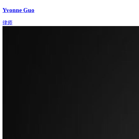
Yvonne Guo
律师