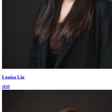
Louisa Liu
律师