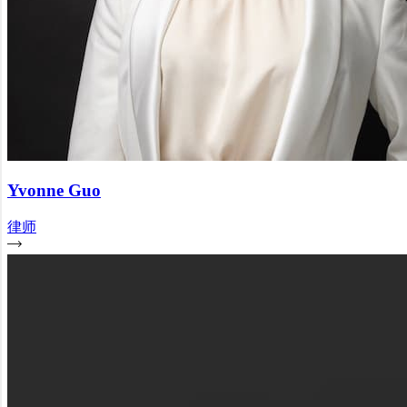
Yvonne Guo
律师