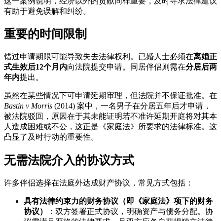
这一案例说明，经济以外的贡献同样重要，及时寻求法律建议
有助于避免误解和纠纷。
重要的时间限制
错过申请期限可能导致失去法律权利。已婚人士必须在
离婚正
式生效后12个月内
向法院提交申请。同居伴侣则需在
分居后两
年内
提出。
虽然在某些情况下可申请延期审理，但法院并不保证批准。在
Bastin v Morris
(2014) 案中，一名男子在分居五年后才申请，
被法院驳回，原因在于其未能证明若不准许延期开庭将对其本
人造成困难或不公，这正是《家庭法》所要求的法律标准。这
凸显了及时行动的重要性。
无需法院介入的协议方式
许多伴侣选择在法庭外达成财产协议，常见方式包括：
具有法律约束力的财务协议（即《家庭法》项下的财务
协议）
：双方签署正式协议，明确资产与债务分配。协