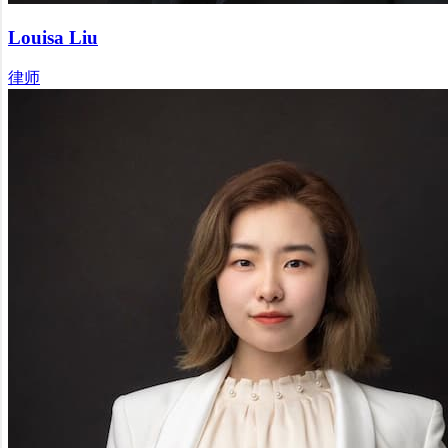
Louisa Liu
律师