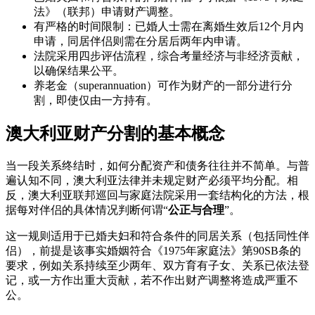
法》（联邦）申请财产调整。
有严格的时间限制：已婚人士需在离婚生效后12个月内
申请，同居伴侣则需在分居后两年内申请。
法院采用四步评估流程，综合考量经济与非经济贡献，
以确保结果公平。
养老金（superannuation）可作为财产的一部分进行分
割，即使仅由一方持有。
澳大利亚财产分割的基本概念
当一段关系终结时，如何分配资产和债务往往并不简单。与普
遍认知不同，澳大利亚法律并未规定财产必须平均分配。相
反，澳大利亚联邦巡回与家庭法院采用一套结构化的方法，根
据每对伴侣的具体情况判断何谓“
公正与合理
”。
这一规则适用于已婚夫妇和符合条件的同居关系（包括同性伴
侣），前提是该事实婚姻符合《1975年家庭法》第90SB条的
要求，例如关系持续至少两年、双方育有子女、关系已依法登
记，或一方作出重大贡献，若不作出财产调整将造成严重不
公。